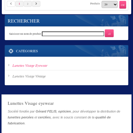
1
Produits
2
RECHERCHER
Saisissez un nom de produit
CATÉGORIES
Lunettes Visage Eyewear
Lunettes Visage Vintage
Lunettes Visage eyewear
Société fondée par
Gérard FELIS
,
opticien
, pour développer la distribution de
lunettes percées
et
cerclées
, avec le soucis constant de la
qualité de
fabrication
.