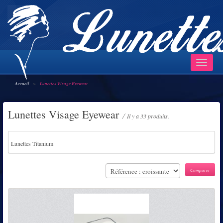
Navigatio
bascule
Accueil
>
Lunettes Visage Eyewear
Lunettes Visage Eyewear
Il y a 33 produits.
Lunettes Titanium