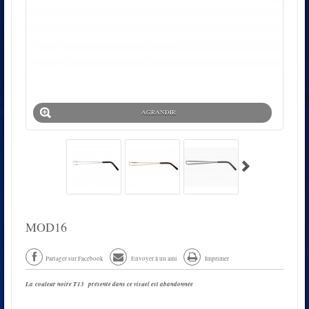
AGRANDIR
MOD16
Partager sur Facebook
Envoyer à un ami
Imprimer
La
couleur noire T13
présente dans ce visuel est abandonnée