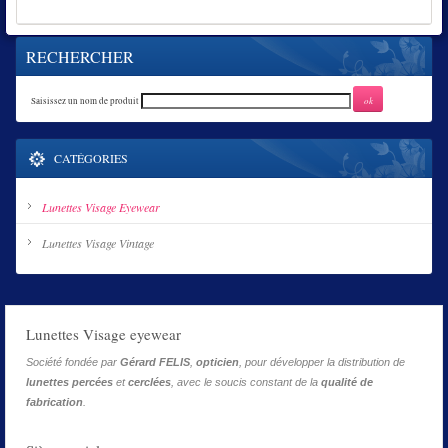
RECHERCHER
Saisissez un nom de produit
CATÉGORIES
Lunettes Visage Eyewear
Lunettes Visage Vintage
Lunettes Visage eyewear
Société fondée par
Gérard FELIS
,
opticien
, pour développer la distribution de
lunettes percées
et
cerclées
, avec le soucis constant de la
qualité de
fabrication
.