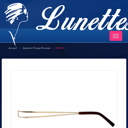
Navigatio
bascule
Accueil
>
Lunettes Visage Eyewear
>
MOD16