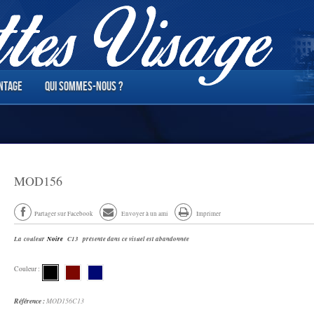
INTAGE
QUI SOMMES-NOUS ?
MOD156
Partager sur Facebook
Envoyer à un ami
Imprimer
La
couleur
Noire
C13
présente dans ce visuel est abandonnée
Couleur :
Référence :
MOD156C13